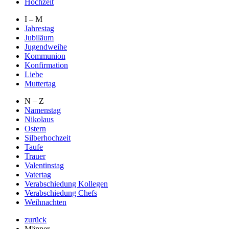
Hochzeit
I – M
Jahrestag
Jubiläum
Jugendweihe
Kommunion
Konfirmation
Liebe
Muttertag
N – Z
Namenstag
Nikolaus
Ostern
Silberhochzeit
Taufe
Trauer
Valentinstag
Vatertag
Verabschiedung Kollegen
Verabschiedung Chefs
Weihnachten
zurück
Männer