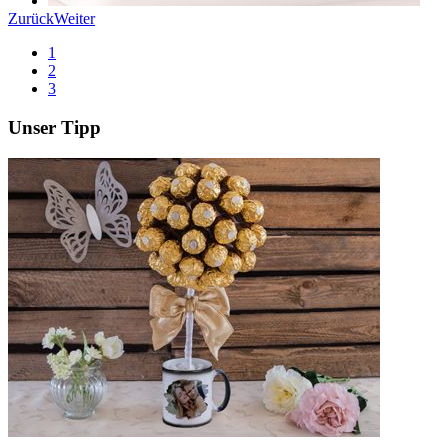
Zurück
Weiter
1
2
3
Unser Tipp