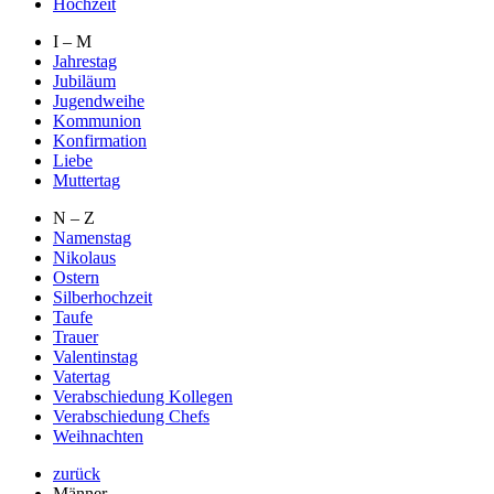
Hochzeit
I – M
Jahrestag
Jubiläum
Jugendweihe
Kommunion
Konfirmation
Liebe
Muttertag
N – Z
Namenstag
Nikolaus
Ostern
Silberhochzeit
Taufe
Trauer
Valentinstag
Vatertag
Verabschiedung Kollegen
Verabschiedung Chefs
Weihnachten
zurück
Männer