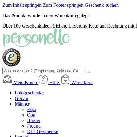
Zum Inhalt springen
Zum Footer springen
Geschenk suchen
Das Produkt wurde in den Warenkorb gelegt.
Über 100 Geschenkideen
Sichere Lieferung
Kauf auf Rechnung mit 
Mein Konto
Hilfe
Warenkorb
Fotogeschenke
Gravur
Männer
Papa
Opa
Bruder
Freund
DIY Geschenke
Frauen