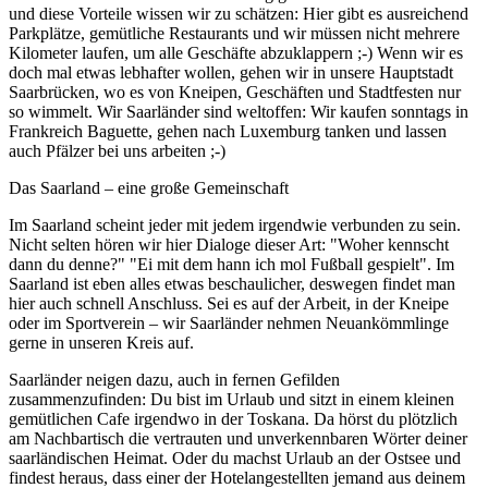
und diese Vorteile wissen wir zu schätzen: Hier gibt es ausreichend
Parkplätze, gemütliche Restaurants und wir müssen nicht mehrere
Kilometer laufen, um alle Geschäfte abzuklappern ;-) Wenn wir es
doch mal etwas lebhafter wollen, gehen wir in unsere Hauptstadt
Saarbrücken, wo es von Kneipen, Geschäften und Stadtfesten nur
so wimmelt. Wir Saarländer sind weltoffen: Wir kaufen sonntags in
Frankreich Baguette, gehen nach Luxemburg tanken und lassen
auch Pfälzer bei uns arbeiten ;-)
Das Saarland – eine große Gemeinschaft
Im Saarland scheint jeder mit jedem irgendwie verbunden zu sein.
Nicht selten hören wir hier Dialoge dieser Art: "Woher kennscht
dann du denne?" "Ei mit dem hann ich mol Fußball gespielt". Im
Saarland ist eben alles etwas beschaulicher, deswegen findet man
hier auch schnell Anschluss. Sei es auf der Arbeit, in der Kneipe
oder im Sportverein – wir Saarländer nehmen Neuankömmlinge
gerne in unseren Kreis auf.
Saarländer neigen dazu, auch in fernen Gefilden
zusammenzufinden: Du bist im Urlaub und sitzt in einem kleinen
gemütlichen Cafe irgendwo in der Toskana. Da hörst du plötzlich
am Nachbartisch die vertrauten und unverkennbaren Wörter deiner
saarländischen Heimat. Oder du machst Urlaub an der Ostsee und
findest heraus, dass einer der Hotelangestellten jemand aus deinem