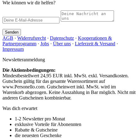
Wie können wir dir helfen?
Senden
AGB
·
Widerrufsrecht
·
Datenschutz
·
Kooperationen &
Partnerprogramm
·
Jobs
·
Über uns
·
Lieferzeit & Versand
·
Impressum
Newsletteranmeldung
Die Aktionsbedingungen:
Mindestbestellwert 24,95 EUR inkl. MwSt. exkl. Versandkosten.
Gutschein gültig für das gesamte Warensortiment auf
www.Personello.com. Gutscheinwert inkl. MwSt. wird im
Warenkorb abgezogen. Keine Auszahlung in Bar möglich. Nicht mit
anderen Gutscheinen kombinierbar.
Was dich erwartet
1-2 Newsletter pro Monat
exklusive Vorteile für Abonennten
Rabatte & Gutscheine
die neuesten Geschenke