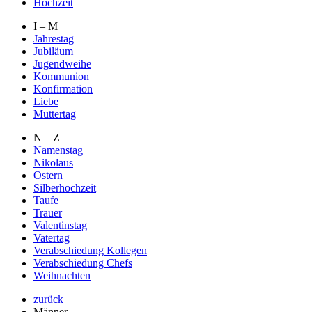
Hochzeit
I – M
Jahrestag
Jubiläum
Jugendweihe
Kommunion
Konfirmation
Liebe
Muttertag
N – Z
Namenstag
Nikolaus
Ostern
Silberhochzeit
Taufe
Trauer
Valentinstag
Vatertag
Verabschiedung Kollegen
Verabschiedung Chefs
Weihnachten
zurück
Männer