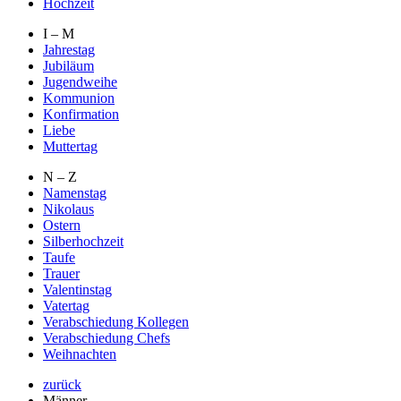
Hochzeit
I – M
Jahrestag
Jubiläum
Jugendweihe
Kommunion
Konfirmation
Liebe
Muttertag
N – Z
Namenstag
Nikolaus
Ostern
Silberhochzeit
Taufe
Trauer
Valentinstag
Vatertag
Verabschiedung Kollegen
Verabschiedung Chefs
Weihnachten
zurück
Männer