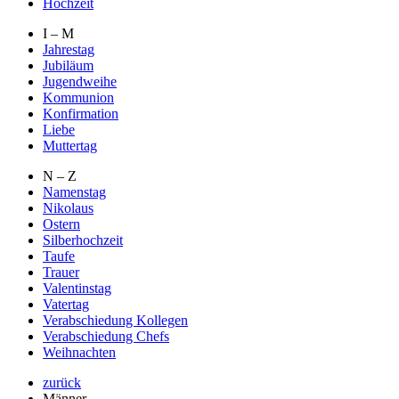
Hochzeit
I – M
Jahrestag
Jubiläum
Jugendweihe
Kommunion
Konfirmation
Liebe
Muttertag
N – Z
Namenstag
Nikolaus
Ostern
Silberhochzeit
Taufe
Trauer
Valentinstag
Vatertag
Verabschiedung Kollegen
Verabschiedung Chefs
Weihnachten
zurück
Männer