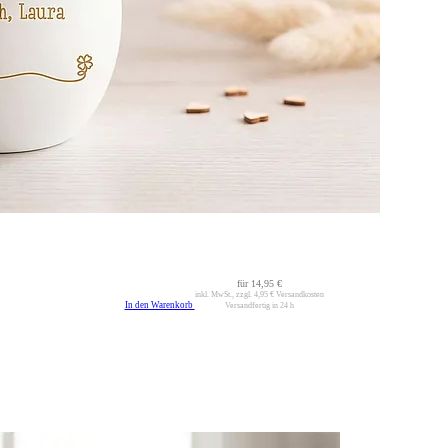
für
14,95 €
inkl. MwSt., zzgl.
4,95 €
Versandkosten
In den Warenkorb
Versandfertig in 24 h