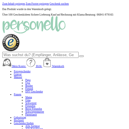
Zum Inhalt springen
Zum Footer springen
Geschenk suchen
Das Produkt wurde in den Warenkorb gelegt.
Über 100 Geschenkideen
Sichere Lieferung
Kauf auf Rechnung mit Klarna
Beratung: 06841-979165
Mein Konto
Hilfe
Warenkorb
Fotogeschenke
Gravur
Männer
Papa
Opa
Bruder
Freund
DIY Geschenke
Frauen
Mama
Oma
Schwester
Freundin
Beste Freundin
Schwiegermutter
Patentante
Geburtstag
Hochzeit
Geschenke finden
Alle Anlässe