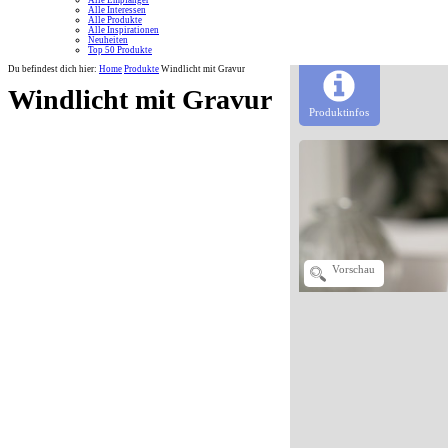
Alle Empfänger
Alle Interessen
Alle Produkte
Alle Inspirationen
Neuheiten
Top 50 Produkte
Du befindest dich hier:
Home
Produkte
Windlicht mit Gravur
Windlicht mit Gravur
Produktinfos
Vorschau