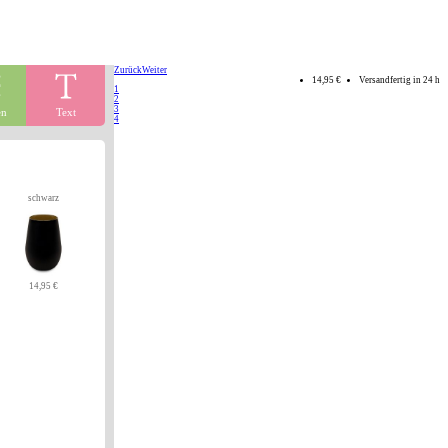
Zurück
Weiter
14,95 €
Versandfertig in 24 h
1
2
3
en
Text
4
schwarz
14,95 €