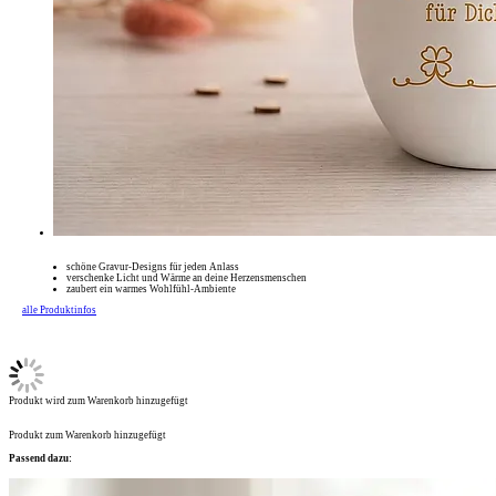
schöne Gravur-Designs für jeden Anlass
verschenke Licht und Wärme an deine Herzensmenschen
zaubert ein warmes Wohlfühl-Ambiente
alle Produktinfos
Produkt wird zum Warenkorb hinzugefügt
Produkt zum Warenkorb hinzugefügt
Passend dazu: