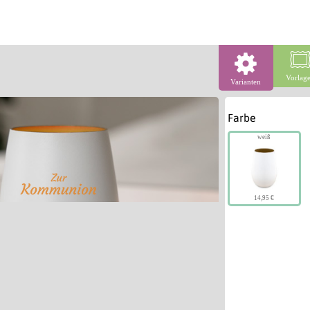
Vorlag
Varianten
Farbe
weiß
14,95 €