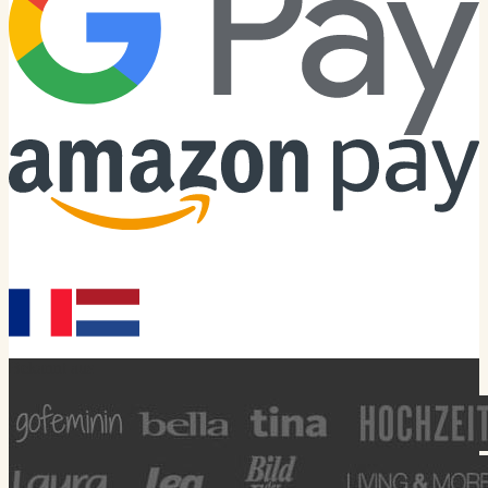
Personello international
Bekannt aus