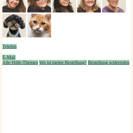
Telefon
E-Mail
Alle Hilfe-Themen
Wo ist meine Bestellung?
Bestellung widerrufen
Deine Vorteile bei Personello
Produkte, die Freude verbreiten
Über 100 persönliche Geschenkideen
Schneller Versand
und sichere Lieferung
Persönliche Beratung
auf Wunsch auch Hilfe beim Gestalten
Zufriedenheit