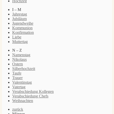
Hochzeit
I – M
Jahrestag
Jubiläum
Jugendweihe
Kommunion
Konfirmation
Liebe
Muttertag
N – Z
Namenstag
Nikolaus
Ostern
Silberhochzeit
Taufe
Trauer
Valentinstag
Vatertag
Verabschiedung Kollegen
Verabschiedung Chefs
Weihnachten
zurück
Männer