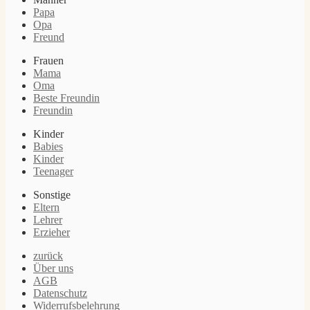
Papa
Opa
Freund
Frauen
Mama
Oma
Beste Freundin
Freundin
Kinder
Babies
Kinder
Teenager
Sonstige
Eltern
Lehrer
Erzieher
zurück
Über uns
AGB
Datenschutz
Widerrufsbelehrung