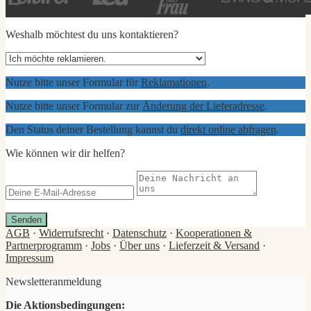
Weshalb möchtest du uns kontaktieren?
Nutze bitte unser Formular für
Reklamationen
.
Nutze bitte unser Formular zur
Änderung der Lieferadresse
.
Den Status deiner Bestellung kannst du
direkt online abfragen
.
Wie können wir dir helfen?
Senden
AGB
·
Widerrufsrecht
·
Datenschutz
·
Kooperationen &
Partnerprogramm
·
Jobs
·
Über uns
·
Lieferzeit & Versand
·
Impressum
Newsletteranmeldung
Die Aktionsbedingungen: