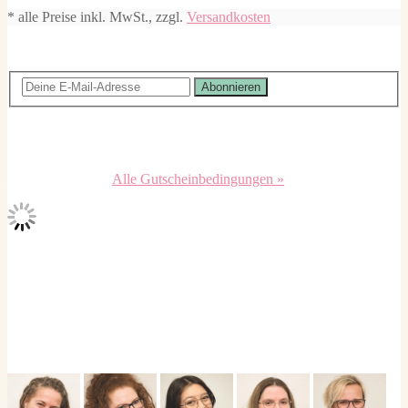
* alle Preise inkl. MwSt., zzgl.
Versandkosten
Inspirationen im Newsletter
Abonnieren
Der Newsletter enthält Rabattaktionen, neue Geschenkideen und
DIY Anleitungen. Für deine Anmeldung schenken wir dir einen 5,-
EUR Gutschein für deine nächste Bestellung. Die Abmeldung ist
jederzeit möglich.
Alle Gutscheinbedingungen »
5,-€
Lass' uns Freunde sein
#personello
Dein Service-Team ist für dich da!