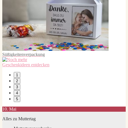
Süßigkeitenverpackung
1
2
3
4
5
10. Mai
Alles zu Muttertag