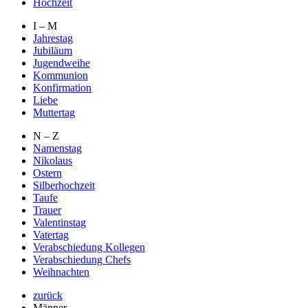
Hochzeit
I – M
Jahrestag
Jubiläum
Jugendweihe
Kommunion
Konfirmation
Liebe
Muttertag
N – Z
Namenstag
Nikolaus
Ostern
Silberhochzeit
Taufe
Trauer
Valentinstag
Vatertag
Verabschiedung Kollegen
Verabschiedung Chefs
Weihnachten
zurück
Männer