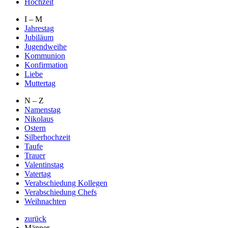
Hochzeit
I – M
Jahrestag
Jubiläum
Jugendweihe
Kommunion
Konfirmation
Liebe
Muttertag
N – Z
Namenstag
Nikolaus
Ostern
Silberhochzeit
Taufe
Trauer
Valentinstag
Vatertag
Verabschiedung Kollegen
Verabschiedung Chefs
Weihnachten
zurück
Männer