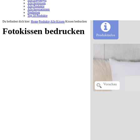
Alle Empfänger
Alle Interessen
Alle Produkte
Alle Inspirationen
Neuheiten
Top 50 Produkte
Du befindest dich hier:
Home
Produkte
Alle Kissen
Kissen bedrucken
Fotokissen bedrucken
Produktinfos
Vorschau