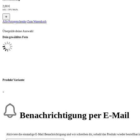
2,00 €
inkl. 19% MwSt.
+
Alle Fotogeschenke
Zum Warenkorb
Überprüfe deine Auswahl
Dein gewähltes Foto
Produkt Variante
×
Benachrichtigung per E-Mail
Aktiviere die einmalige E-Mail Benachrichtigung und wir schreiben dir, sobald das Produkt wieder bestellbar is