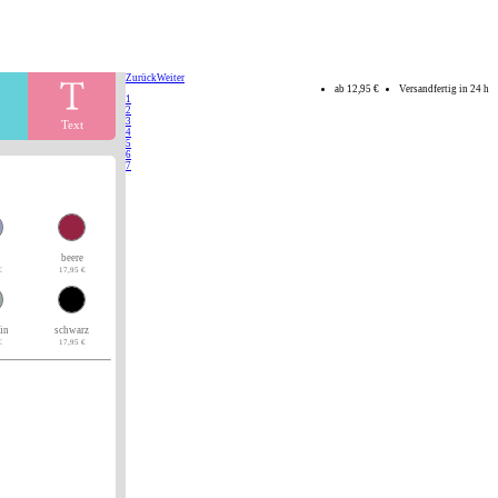
Zurück
Weiter
ab
12,95 €
Versandfertig in 24 h
1
2
3
Text
4
5
6
7
beere
€
17,95 €
ün
schwarz
€
17,95 €