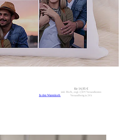
für
14,95 €
inkl. MwSt., zzgl.
2,50 €
Versandkosten
In den Warenkorb
Versandfertig in 24 h