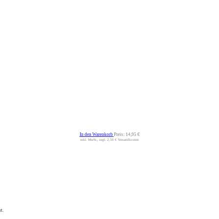
In den Warenkorb
Preis:
14,95 €
inkl. MwSt., zzgl. 2,50 € Versandkosten
t.