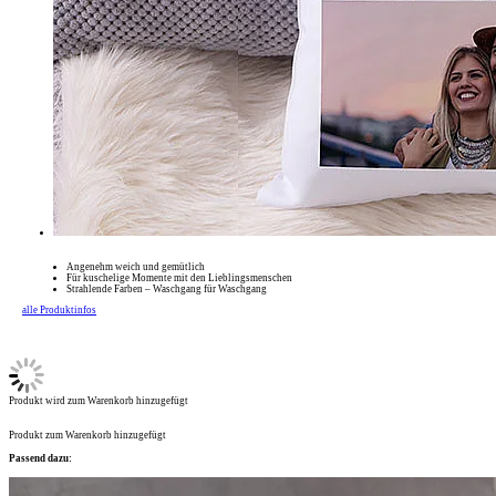
Angenehm weich und gemütlich
Für kuschelige Momente mit den Lieblingsmenschen
Strahlende Farben – Waschgang für Waschgang
alle Produktinfos
Produkt wird zum Warenkorb hinzugefügt
Produkt zum Warenkorb hinzugefügt
Passend dazu: