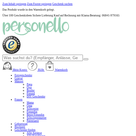
Zum Inhalt springen
Zum Footer springen
Geschenk suchen
Das Produkt wurde in den Warenkorb gelegt.
Über 100 Geschenkideen
Sichere Lieferung
Kauf auf Rechnung mit Klarna
Beratung: 06841-979165
Mein Konto
Hilfe
Warenkorb
Fotogeschenke
Gravur
Männer
Papa
Opa
Bruder
Freund
DIY Geschenke
Frauen
Mama
Oma
Schwester
Freundin
Beste Freundin
Schwiegermutter
Patentante
Geburtstag
Hochzeit
Geschenke finden
Alle Anlässe