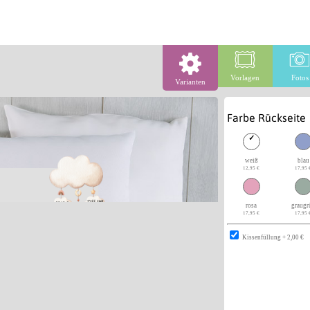
Vorlagen
Fotos
Varianten
Farbe Rückseite
weiß
blau
12,95 €
17,95 
rosa
graugr
17,95 €
17,95 
Kissenfüllung + 2,00 €