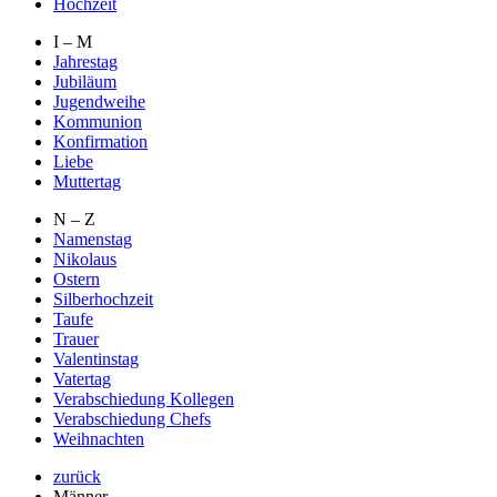
Hochzeit
I – M
Jahrestag
Jubiläum
Jugendweihe
Kommunion
Konfirmation
Liebe
Muttertag
N – Z
Namenstag
Nikolaus
Ostern
Silberhochzeit
Taufe
Trauer
Valentinstag
Vatertag
Verabschiedung Kollegen
Verabschiedung Chefs
Weihnachten
zurück
Männer