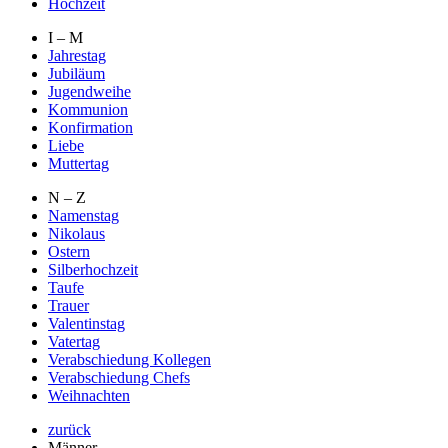
Hochzeit
I – M
Jahrestag
Jubiläum
Jugendweihe
Kommunion
Konfirmation
Liebe
Muttertag
N – Z
Namenstag
Nikolaus
Ostern
Silberhochzeit
Taufe
Trauer
Valentinstag
Vatertag
Verabschiedung Kollegen
Verabschiedung Chefs
Weihnachten
zurück
Männer