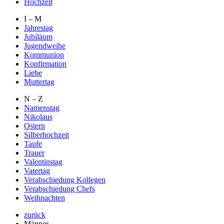
Hochzeit
I – M
Jahrestag
Jubiläum
Jugendweihe
Kommunion
Konfirmation
Liebe
Muttertag
N – Z
Namenstag
Nikolaus
Ostern
Silberhochzeit
Taufe
Trauer
Valentinstag
Vatertag
Verabschiedung Kollegen
Verabschiedung Chefs
Weihnachten
zurück
Männer