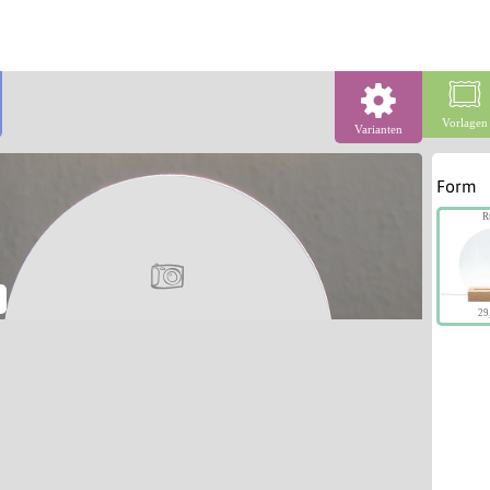
Vorlagen
Varianten
Form
R
29