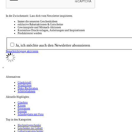
In der Zwischenzeit: Lass dich vom Newsletter inspirieren.
Immer die neuesten Geschenkideen
exklusive Rabattaktionen & Gutscheine
Gewinnspiele und Mitmach-Aktionen
Kostenlose Druckvorlagen, Anleitungen und Inspirationen
Produkttester werden
Ja, ich möchte auch den Newsletter abonnieren
Benachrichtigung aktivieren
×
Alternativen
Glaskristall
Windlichter
Deko-Buchstaben
Schüttelrahmen
Aktuelle Highlights
Glasfoto
Kissen
Fototassen
Fotouhr
Schieferplatte mit Foto
Top in den Kategorien
Hochzeitsgeschenke
Geschenke zur Geburt
Geburtstagsgeschenke