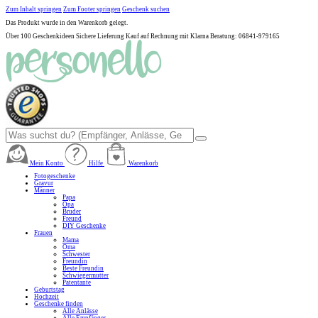
Zum Inhalt springen
Zum Footer springen
Geschenk suchen
Das Produkt wurde in den Warenkorb gelegt.
Über 100 Geschenkideen
Sichere Lieferung
Kauf auf Rechnung mit Klarna
Beratung: 06841-979165
Mein Konto
Hilfe
Warenkorb
Fotogeschenke
Gravur
Männer
Papa
Opa
Bruder
Freund
DIY Geschenke
Frauen
Mama
Oma
Schwester
Freundin
Beste Freundin
Schwiegermutter
Patentante
Geburtstag
Hochzeit
Geschenke finden
Alle Anlässe