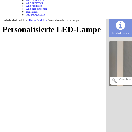
Alle Empfänger
Alle Interessen
Alle Produkte
Alle Inspirationen
Neuheiten
Top 50 Produkte
Du befindest dich hier:
Home
Produkte
Personalisierte LED-Lampe
Personalisierte LED-Lampe
Produktinfos
Vorschau