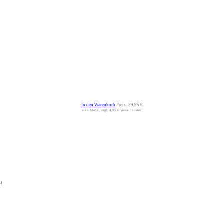
In den Warenkorb
Preis:
29,95 €
inkl. MwSt., zzgl. 4,95 € Versandkosten
t.