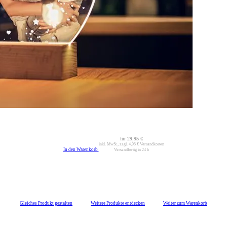
für
29,95 €
inkl. MwSt., zzgl.
4,95 €
Versandkosten
In den Warenkorb
Versandfertig in 24 h
Gleiches Produkt gestalten
Weitere Produkte entdecken
Weiter zum Warenkorb