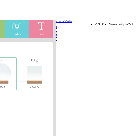
Zurück
Weiter
29,95 €
Versandfertig in 24 h
1
2
3
Fotos
Text
4
5
und
Eckig
,95 €
29,95 €