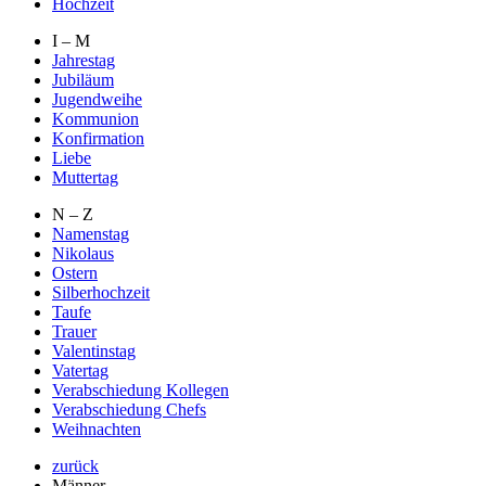
Hochzeit
I – M
Jahrestag
Jubiläum
Jugendweihe
Kommunion
Konfirmation
Liebe
Muttertag
N – Z
Namenstag
Nikolaus
Ostern
Silberhochzeit
Taufe
Trauer
Valentinstag
Vatertag
Verabschiedung Kollegen
Verabschiedung Chefs
Weihnachten
zurück
Männer