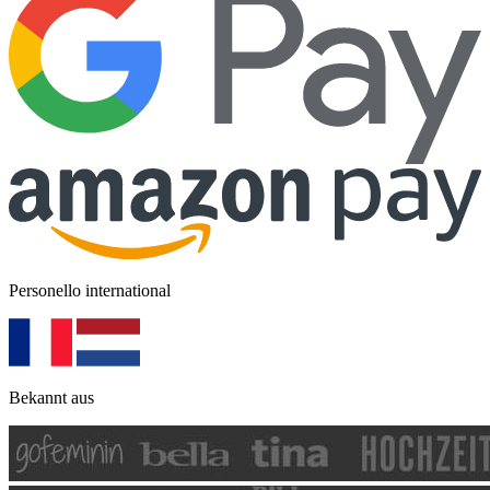
Personello international
Bekannt aus