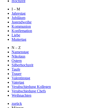
Hochzeit
I – M
Jahrestag
Jubiläum
Jugendweihe
Kommunion
Konfirmation
Liebe
Muttertag
N – Z
Namenstag
Nikolaus
Ostern
Silberhochzeit
Taufe
Trauer
Valentinstag
Vatertag
Verabschiedung Kollegen
Verabschiedung Chefs
Weihnachten
zurück
Männer