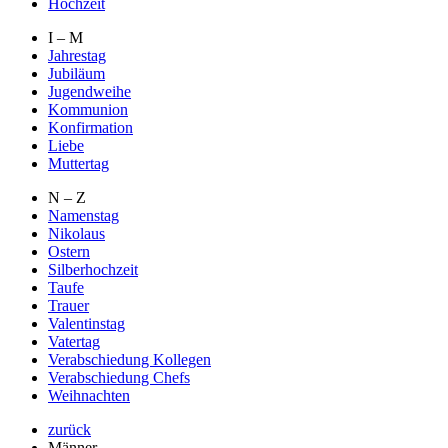
Hochzeit
I – M
Jahrestag
Jubiläum
Jugendweihe
Kommunion
Konfirmation
Liebe
Muttertag
N – Z
Namenstag
Nikolaus
Ostern
Silberhochzeit
Taufe
Trauer
Valentinstag
Vatertag
Verabschiedung Kollegen
Verabschiedung Chefs
Weihnachten
zurück
Männer