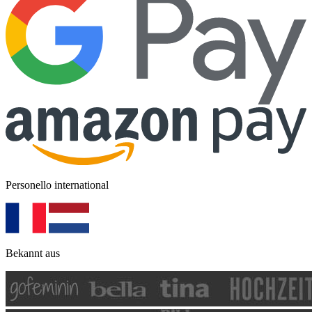
Personello international
Bekannt aus