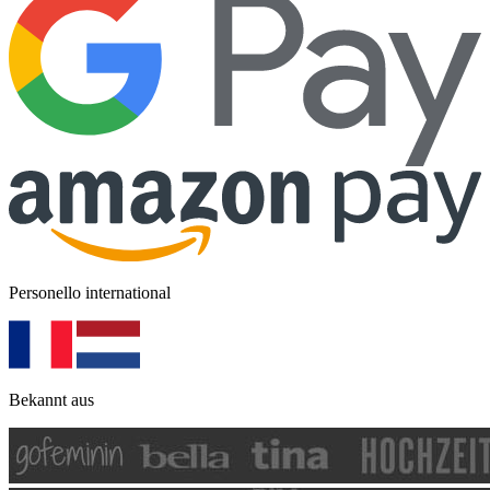
Personello international
Bekannt aus