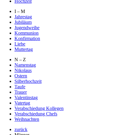
Hochzeit
I – M
Jahrestag
Jubiläum
Jugendweihe
Kommunion
Konfirmation
Liebe
Muttertag
N – Z
Namenstag
Nikolaus
Ostern
Silberhochzeit
Taufe
Trauer
Valentinstag
Vatertag
Verabschiedung Kollegen
Verabschiedung Chefs
Weihnachten
zurück
Männer