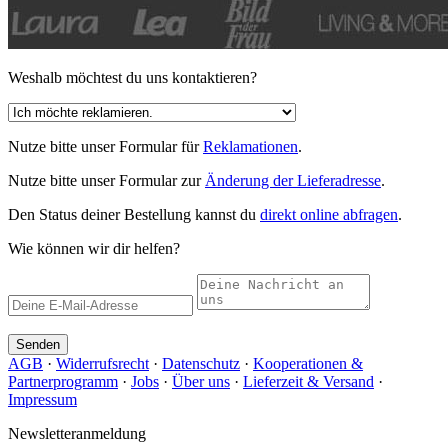
Weshalb möchtest du uns kontaktieren?
Nutze bitte unser Formular für
Reklamationen
.
Nutze bitte unser Formular zur
Änderung der Lieferadresse
.
Den Status deiner Bestellung kannst du
direkt online abfragen
.
Wie können wir dir helfen?
Senden
AGB
·
Widerrufsrecht
·
Datenschutz
·
Kooperationen &
Partnerprogramm
·
Jobs
·
Über uns
·
Lieferzeit & Versand
·
Impressum
Newsletteranmeldung