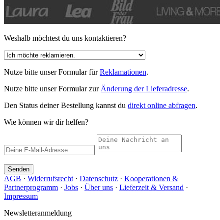
Weshalb möchtest du uns kontaktieren?
Nutze bitte unser Formular für
Reklamationen
.
Nutze bitte unser Formular zur
Änderung der Lieferadresse
.
Den Status deiner Bestellung kannst du
direkt online abfragen
.
Wie können wir dir helfen?
Senden
AGB
·
Widerrufsrecht
·
Datenschutz
·
Kooperationen &
Partnerprogramm
·
Jobs
·
Über uns
·
Lieferzeit & Versand
·
Impressum
Newsletteranmeldung