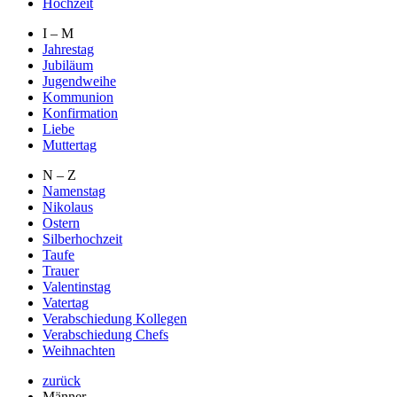
Hochzeit
I – M
Jahrestag
Jubiläum
Jugendweihe
Kommunion
Konfirmation
Liebe
Muttertag
N – Z
Namenstag
Nikolaus
Ostern
Silberhochzeit
Taufe
Trauer
Valentinstag
Vatertag
Verabschiedung Kollegen
Verabschiedung Chefs
Weihnachten
zurück
Männer