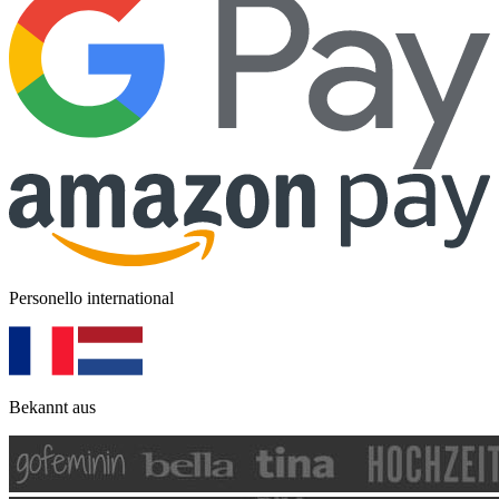
Personello international
Bekannt aus