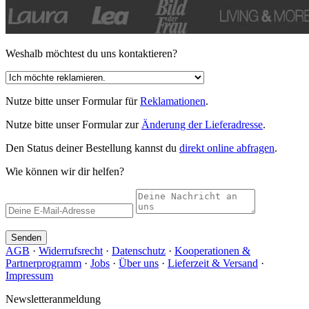
Weshalb möchtest du uns kontaktieren?
Nutze bitte unser Formular für
Reklamationen
.
Nutze bitte unser Formular zur
Änderung der Lieferadresse
.
Den Status deiner Bestellung kannst du
direkt online abfragen
.
Wie können wir dir helfen?
Senden
AGB
·
Widerrufsrecht
·
Datenschutz
·
Kooperationen &
Partnerprogramm
·
Jobs
·
Über uns
·
Lieferzeit & Versand
·
Impressum
Newsletteranmeldung