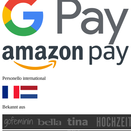
Personello international
Bekannt aus