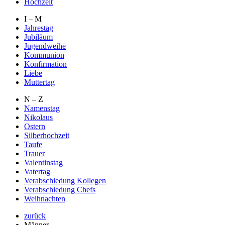
Hochzeit
I – M
Jahrestag
Jubiläum
Jugendweihe
Kommunion
Konfirmation
Liebe
Muttertag
N – Z
Namenstag
Nikolaus
Ostern
Silberhochzeit
Taufe
Trauer
Valentinstag
Vatertag
Verabschiedung Kollegen
Verabschiedung Chefs
Weihnachten
zurück
Männer