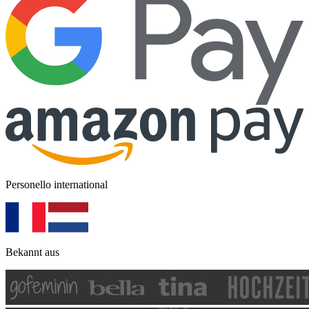
Personello international
Bekannt aus