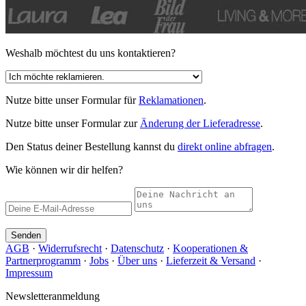
Weshalb möchtest du uns kontaktieren?
Nutze bitte unser Formular für
Reklamationen
.
Nutze bitte unser Formular zur
Änderung der Lieferadresse
.
Den Status deiner Bestellung kannst du
direkt online abfragen
.
Wie können wir dir helfen?
Senden
AGB
·
Widerrufsrecht
·
Datenschutz
·
Kooperationen &
Partnerprogramm
·
Jobs
·
Über uns
·
Lieferzeit & Versand
·
Impressum
Newsletteranmeldung