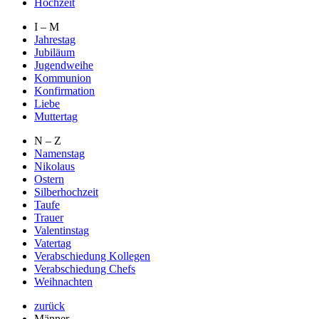
Hochzeit
I – M
Jahrestag
Jubiläum
Jugendweihe
Kommunion
Konfirmation
Liebe
Muttertag
N – Z
Namenstag
Nikolaus
Ostern
Silberhochzeit
Taufe
Trauer
Valentinstag
Vatertag
Verabschiedung Kollegen
Verabschiedung Chefs
Weihnachten
zurück
Männer