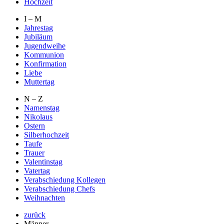
Hochzeit
I – M
Jahrestag
Jubiläum
Jugendweihe
Kommunion
Konfirmation
Liebe
Muttertag
N – Z
Namenstag
Nikolaus
Ostern
Silberhochzeit
Taufe
Trauer
Valentinstag
Vatertag
Verabschiedung Kollegen
Verabschiedung Chefs
Weihnachten
zurück
Männer