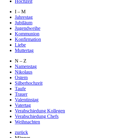
Hochzeit
I – M
Jahrestag
Jubiläum
Jugendweihe
Kommunion
Konfirmation
Liebe
Muttertag
N – Z
Namenstag
Nikolaus
Ostern
Silberhochzeit
Taufe
Trauer
Valentinstag
Vatertag
Verabschiedung Kollegen
Verabschiedung Chefs
Weihnachten
zurück
Männer