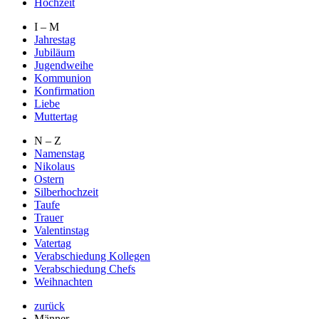
Hochzeit
I – M
Jahrestag
Jubiläum
Jugendweihe
Kommunion
Konfirmation
Liebe
Muttertag
N – Z
Namenstag
Nikolaus
Ostern
Silberhochzeit
Taufe
Trauer
Valentinstag
Vatertag
Verabschiedung Kollegen
Verabschiedung Chefs
Weihnachten
zurück
Männer