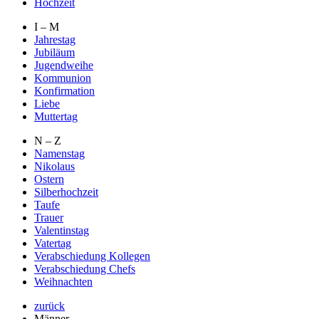
Hochzeit
I – M
Jahrestag
Jubiläum
Jugendweihe
Kommunion
Konfirmation
Liebe
Muttertag
N – Z
Namenstag
Nikolaus
Ostern
Silberhochzeit
Taufe
Trauer
Valentinstag
Vatertag
Verabschiedung Kollegen
Verabschiedung Chefs
Weihnachten
zurück
Männer