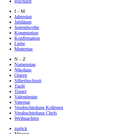
Hochzeit
I – M
Jahrestag
Jubiläum
Jugendweihe
Kommunion
Konfirmation
Liebe
Muttertag
N – Z
Namenstag
Nikolaus
Ostern
Silberhochzeit
Taufe
Trauer
Valentinstag
Vatertag
Verabschiedung Kollegen
Verabschiedung Chefs
Weihnachten
zurück
Männer