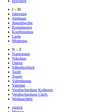
Hochzeit
I – M
Jahrestag
Jubiläum
Jugendweihe
Kommunion
Konfirmation
Liebe
Muttertag
N – Z
Namenstag
Nikolaus
Ostern
Silberhochzeit
Taufe
Trauer
Valentinstag
Vatertag
Verabschiedung Kollegen
Verabschiedung Chefs
Weihnachten
zurück
Männer