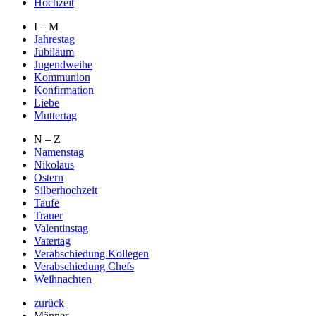
Hochzeit
I – M
Jahrestag
Jubiläum
Jugendweihe
Kommunion
Konfirmation
Liebe
Muttertag
N – Z
Namenstag
Nikolaus
Ostern
Silberhochzeit
Taufe
Trauer
Valentinstag
Vatertag
Verabschiedung Kollegen
Verabschiedung Chefs
Weihnachten
zurück
Männer