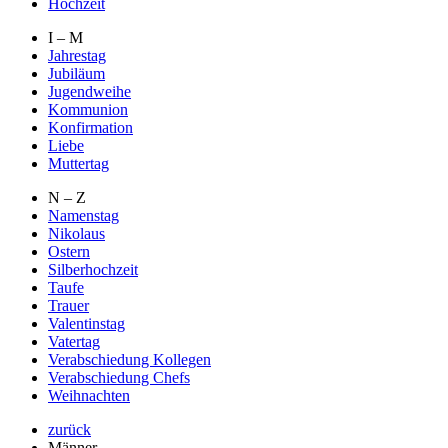
Hochzeit
I – M
Jahrestag
Jubiläum
Jugendweihe
Kommunion
Konfirmation
Liebe
Muttertag
N – Z
Namenstag
Nikolaus
Ostern
Silberhochzeit
Taufe
Trauer
Valentinstag
Vatertag
Verabschiedung Kollegen
Verabschiedung Chefs
Weihnachten
zurück
Männer