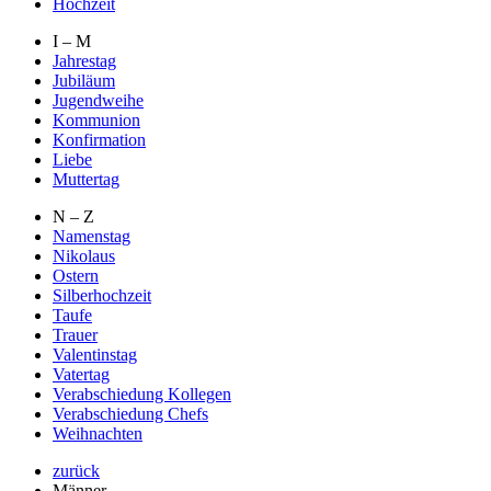
Hochzeit
I – M
Jahrestag
Jubiläum
Jugendweihe
Kommunion
Konfirmation
Liebe
Muttertag
N – Z
Namenstag
Nikolaus
Ostern
Silberhochzeit
Taufe
Trauer
Valentinstag
Vatertag
Verabschiedung Kollegen
Verabschiedung Chefs
Weihnachten
zurück
Männer