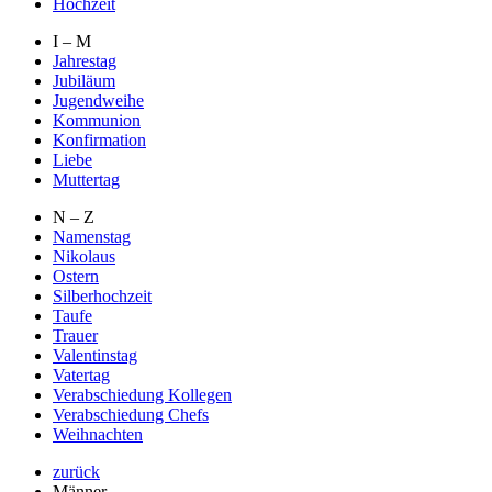
Hochzeit
I – M
Jahrestag
Jubiläum
Jugendweihe
Kommunion
Konfirmation
Liebe
Muttertag
N – Z
Namenstag
Nikolaus
Ostern
Silberhochzeit
Taufe
Trauer
Valentinstag
Vatertag
Verabschiedung Kollegen
Verabschiedung Chefs
Weihnachten
zurück
Männer