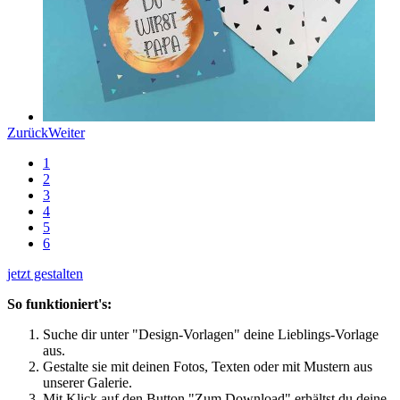
Zurück
Weiter
1
2
3
4
5
6
jetzt gestalten
So funktioniert's:
Suche dir unter "Design-Vorlagen" deine Lieblings-Vorlage
aus.
Gestalte sie mit deinen Fotos, Texten oder mit Mustern aus
unserer Galerie.
Mit Klick auf den Button "Zum Download" erhältst du deine