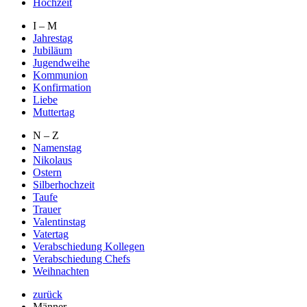
Hochzeit
I – M
Jahrestag
Jubiläum
Jugendweihe
Kommunion
Konfirmation
Liebe
Muttertag
N – Z
Namenstag
Nikolaus
Ostern
Silberhochzeit
Taufe
Trauer
Valentinstag
Vatertag
Verabschiedung Kollegen
Verabschiedung Chefs
Weihnachten
zurück
Männer