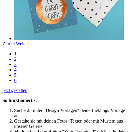
Zurück
Weiter
1
2
3
4
5
6
jetzt gestalten
So funktioniert's:
Suche dir unter "Design-Vorlagen" deine Lieblings-Vorlage
aus.
Gestalte sie mit deinen Fotos, Texten oder mit Mustern aus
unserer Galerie.
Mit Klick auf den Button "Zum Download" erhältst du deine