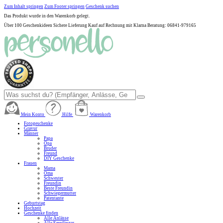
Zum Inhalt springen
Zum Footer springen
Geschenk suchen
Das Produkt wurde in den Warenkorb gelegt.
Über 100 Geschenkideen
Sichere Lieferung
Kauf auf Rechnung mit Klarna
Beratung: 06841-979165
Mein Konto
Hilfe
Warenkorb
Fotogeschenke
Gravur
Männer
Papa
Opa
Bruder
Freund
DIY Geschenke
Frauen
Mama
Oma
Schwester
Freundin
Beste Freundin
Schwiegermutter
Patentante
Geburtstag
Hochzeit
Geschenke finden
Alle Anlässe