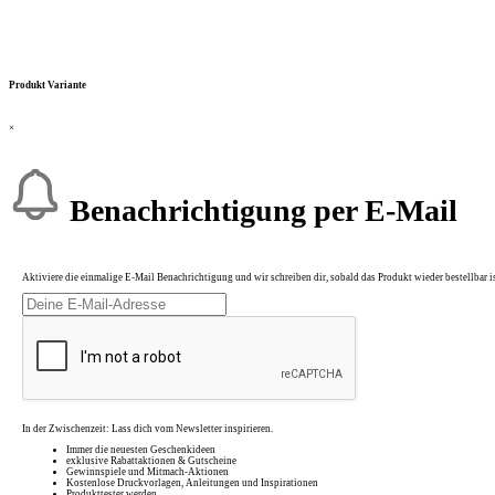
Produkt Variante
×
Benachrichtigung per E-Mail
Aktiviere die einmalige E-Mail Benachrichtigung und wir schreiben dir, sobald das Produkt wieder bestellbar is
In der Zwischenzeit: Lass dich vom Newsletter inspirieren.
Immer die neuesten Geschenkideen
exklusive Rabattaktionen & Gutscheine
Gewinnspiele und Mitmach-Aktionen
Kostenlose Druckvorlagen, Anleitungen und Inspirationen
Produkttester werden