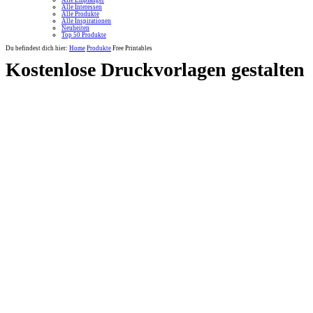
Alle Empfänger
Alle Interessen
Alle Produkte
Alle Inspirationen
Neuheiten
Top 50 Produkte
Du befindest dich hier:
Home
Produkte
Free Printables
Kostenlose Druckvorlagen gestalten