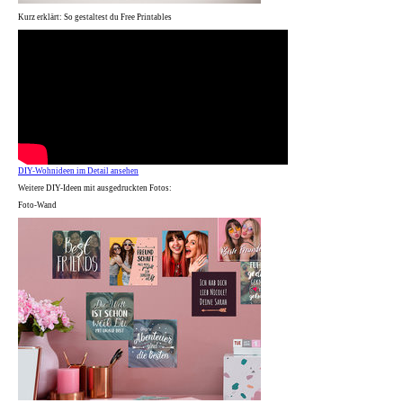
Kurz erklärt: So gestaltest du Free Printables
DIY-Wohnideen im Detail ansehen
Weitere DIY-Ideen mit ausgedruckten Fotos:
Foto-Wand