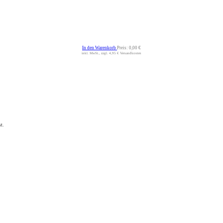
In den Warenkorb
Preis:
0,00 €
inkl. MwSt., zzgl. 4,95 € Versandkosten
t.