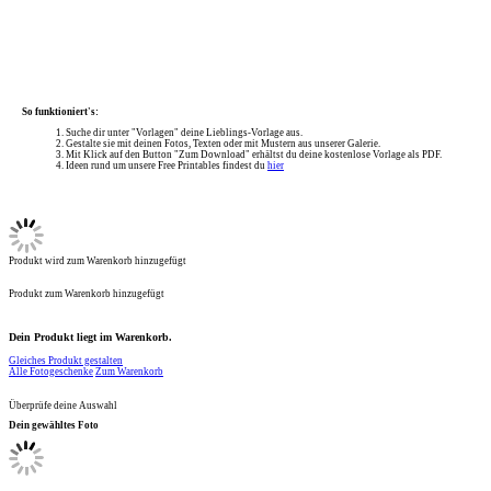
So funktioniert's:
Suche dir unter "Vorlagen" deine Lieblings-Vorlage aus.
Gestalte sie mit deinen Fotos, Texten oder mit Mustern aus unserer Galerie.
Mit Klick auf den Button "Zum Download" erhältst du deine kostenlose Vorlage als PDF.
Ideen rund um unsere Free Printables findest du
hier
Produkt wird zum Warenkorb hinzugefügt
Produkt zum Warenkorb hinzugefügt
Dein Produkt liegt im Warenkorb.
Gleiches Produkt gestalten
Alle Fotogeschenke
Zum Warenkorb
Überprüfe deine Auswahl
Dein gewähltes Foto