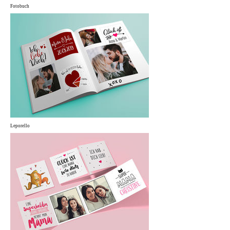
Fotobuch
Leporello