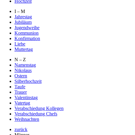
Hochzeit
I – M
Jahrestag
Jubiläum
Jugendweihe
Kommunion
Konfirmation
Liebe
Muttertag
N – Z
Namenstag
Nikolaus
Ostern
Silberhochzeit
Taufe
Trauer
Valentinstag
Vatertag
Verabschiedung Kollegen
Verabschiedung Chefs
Weihnachten
zurück
Männer