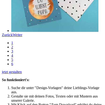
Zurück
Weiter
1
2
3
4
5
6
jetzt gestalten
So funktioniert's:
Suche dir unter "Design-Vorlagen" deine Lieblings-Vorlage
aus.
Gestalte sie mit deinen Fotos, Texten oder mit Mustern aus
unserer Galerie.
Mit Klick auf den Button "Zum Download" erhältst du deine