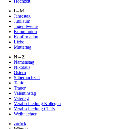
Hochzeit
I – M
Jahrestag
Jubiläum
Jugendweihe
Kommunion
Konfirmation
Liebe
Muttertag
N – Z
Namenstag
Nikolaus
Ostern
Silberhochzeit
Taufe
Trauer
Valentinstag
Vatertag
Verabschiedung Kollegen
Verabschiedung Chefs
Weihnachten
zurück
Männer