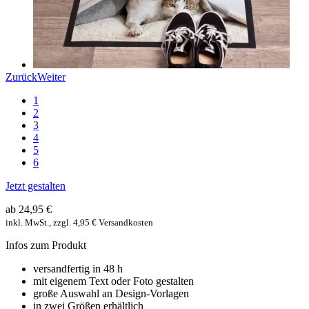
Zurück
Weiter
1
2
3
4
5
6
Jetzt gestalten
ab 24,95 €
inkl. MwSt., zzgl. 4,95 € Versandkosten
Infos zum Produkt
versandfertig in 48 h
mit eigenem Text oder Foto gestalten
große Auswahl an Design-Vorlagen
in zwei Größen erhältlich