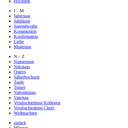
Hochzeit
I – M
Jahrestag
Jubiläum
Jugendweihe
Kommunion
Konfirmation
Liebe
Muttertag
N – Z
Namenstag
Nikolaus
Ostern
Silberhochzeit
Taufe
Trauer
Valentinstag
Vatertag
Verabschiedung Kollegen
Verabschiedung Chefs
Weihnachten
zurück
Männer