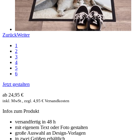
Zurück
Weiter
1
2
3
4
5
6
Jetzt gestalten
ab 24,95 €
inkl. MwSt., zzgl. 4,95 € Versandkosten
Infos zum Produkt
versandfertig in 48 h
mit eigenem Text oder Foto gestalten
große Auswahl an Design-Vorlagen
in zwei Größen erhältlich