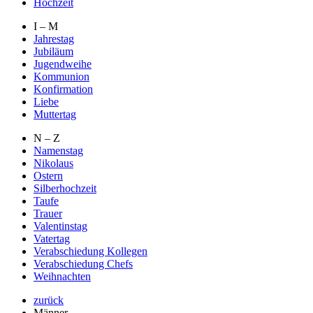
Hochzeit
I – M
Jahrestag
Jubiläum
Jugendweihe
Kommunion
Konfirmation
Liebe
Muttertag
N – Z
Namenstag
Nikolaus
Ostern
Silberhochzeit
Taufe
Trauer
Valentinstag
Vatertag
Verabschiedung Kollegen
Verabschiedung Chefs
Weihnachten
zurück
Männer