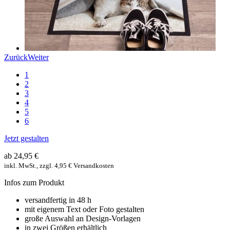
Zurück
Weiter
1
2
3
4
5
6
Jetzt gestalten
ab 24,95 €
inkl. MwSt., zzgl. 4,95 € Versandkosten
Infos zum Produkt
versandfertig in 48 h
mit eigenem Text oder Foto gestalten
große Auswahl an Design-Vorlagen
in zwei Größen erhältlich