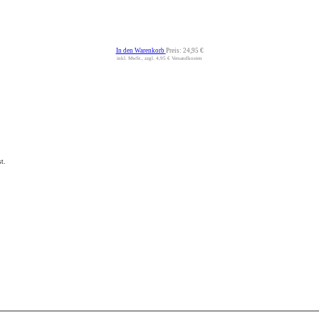
In den Warenkorb
Preis:
24,95 €
inkl. MwSt., zzgl. 4,95 € Versandkosten
t.