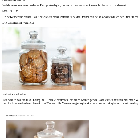
Wähle zwischen verschiedenen Design-Vorlagen, die du mit Namen oder kurzen Texten individualisierst.
Stabiles Glas
Deine Kekse sind sicher. Das Keksglas ist stabil gefertigt und der Deckel hält deine Cookies durch den Dichtungsr
Die Varianten im Vergleich
Vielfalt verschenken
Wir nennen das Produkt "Keksglas". Denn wir mussten ihm einen Namen geben. Doch es ist natürlich viel mehr. W
Beschenkten am besten schmeckt. :-) Weitere tolle Verwendungsmöglichkeiten unseres Keksglases findest du übr
DIY-Ideen: Geschenke im Glas