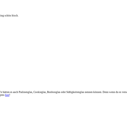
ing schön frisch.
ir hätten es auch Pralinenglas, Cookieglas, Bonbonglas oder Süßigkeitenglas nennen können. Denn wenn du es versc
igens
hier
!