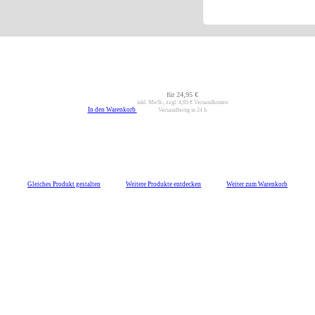
für
24,95 €
inkl. MwSt., zzgl.
4,95 €
Versandkosten
In den Warenkorb
Versandfertig in 24 h
Gleiches Produkt gestalten
Weitere Produkte entdecken
Weiter zum Warenkorb