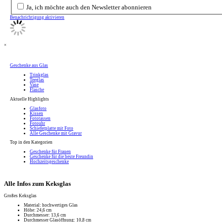
Ja, ich möchte auch den Newsletter abonnieren
Benachrichtigung aktivieren
×
Geschenke aus Glas
Trinkglas
Teeglas
Vase
Flasche
Aktuelle Highlights
Glasfoto
Kissen
Fototassen
Fotouhr
Schieferplatte mit Foto
Alle Geschenke mit Gravur
Top in den Kategorien
Geschenke für Frauen
Geschenke für die beste Freundin
Hochzeitsgeschenke
Alle Infos zum Keksglas
Großes Keksglas
Material: hochwertiges Glas
Höhe: 24,6 cm
Durchmesser: 13,6 cm
Durchmesser Glasöffnung: 10,8 cm