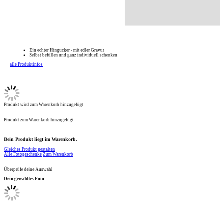
Ein echter Hingucker - mit edler Gravur
Selbst befüllen und ganz individuell schenken
alle Produktinfos
Produkt wird zum Warenkorb hinzugefügt
Produkt zum Warenkorb hinzugefügt
Dein Produkt liegt im Warenkorb.
Gleiches Produkt gestalten
Alle Fotogeschenke
Zum Warenkorb
Überprüfe deine Auswahl
Dein gewähltes Foto