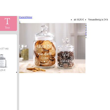
Zurück
Weiter
ab
16,95 €
Versandfertig in 24 h
1
2
3
Text
4
5
6
7
n (17 cm)
6,95 €