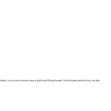
henkst, ist es ja noch schöner wenn es gleich mit Füllung kommt. Und da kommt natürlich rein, was dem