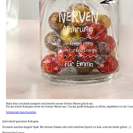
Mach dein Geschenk komplett und bestelle unsere Schoko-Beutel gleich mit.
Für das kleine Keksglas reicht ein Schoko-Beutel aus. Um das große Keksglas zu füllen, empfehlen wir dir 3 un
Schokolade dazu bestellen
Individuell graviertes Keksglas
Da macht naschen doppelt Spaß. Mit deinem Namen oder individuellem Spruch ist klar, wem der Inhalt gehört ;-).
Persönliche Gravur