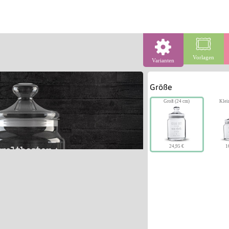
Vorlagen
Varianten
Größe
Groß (24 cm)
Klei
24,95 €
1