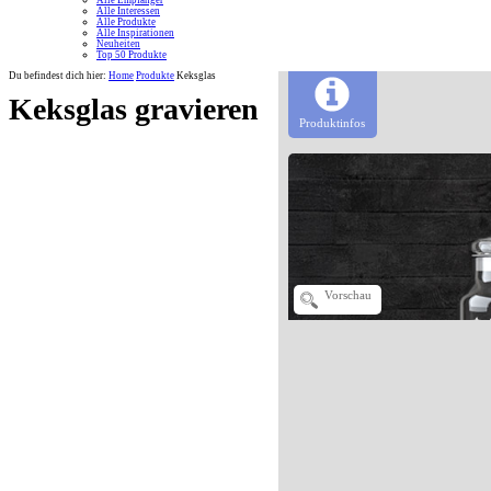
Alle Empfänger
Alle Interessen
Alle Produkte
Alle Inspirationen
Neuheiten
Top 50 Produkte
Du befindest dich hier:
Home
Produkte
Keksglas
Keksglas gravieren
Produktinfos
Vorschau