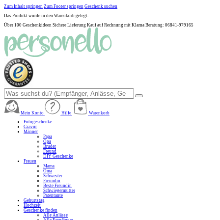
Zum Inhalt springen
Zum Footer springen
Geschenk suchen
Das Produkt wurde in den Warenkorb gelegt.
Über 100 Geschenkideen
Sichere Lieferung
Kauf auf Rechnung mit Klarna
Beratung: 06841-979165
Mein Konto
Hilfe
Warenkorb
Fotogeschenke
Gravur
Männer
Papa
Opa
Bruder
Freund
DIY Geschenke
Frauen
Mama
Oma
Schwester
Freundin
Beste Freundin
Schwiegermutter
Patentante
Geburtstag
Hochzeit
Geschenke finden
Alle Anlässe