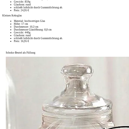
Gewicht: 859g
Glasform: rund
schließt luftdicht durch Gummidichtung ab.
Preis: 24,95 €
Kleines Keksglas
Material: hochwertiges Glas
Höhe: 17 cm
Durchmesser: 10,3 cm
Durchmesser Glasöffnung: 8,8 cm
Gewicht: 440g
Glasform: rund
schließt luftdicht durch Gummidichtung ab.
Preis: 16,95 €
Schoko-Beutel als Füllung