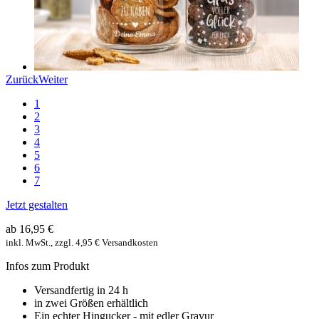
Zurück
Weiter
1
2
3
4
5
6
7
Jetzt gestalten
ab 16,95 €
inkl. MwSt., zzgl. 4,95 € Versandkosten
Infos zum Produkt
Versandfertig in 24 h
in zwei Größen erhältlich
Ein echter Hingucker - mit edler Gravur