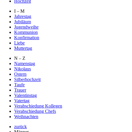
Hochzeit
I – M
Jahrestag
Jubiläum
Jugendweihe
Kommunion
Konfirmation
Liebe
Muttertag
N – Z
Namenstag
Nikolaus
Ostern
Silberhochzeit
Taufe
Trauer
Valentinstag
Vatertag
Verabschiedung Kollegen
Verabschiedung Chefs
Weihnachten
zurück
Männer