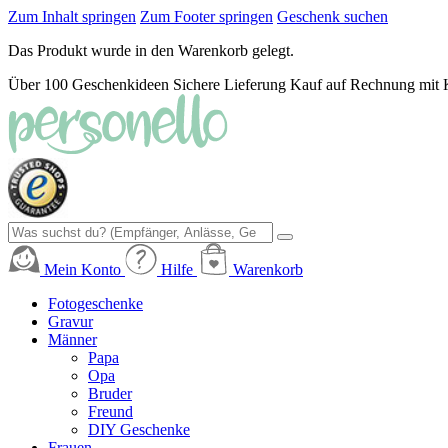
Zum Inhalt springen
Zum Footer springen
Geschenk suchen
Das Produkt wurde in den Warenkorb gelegt.
Über 100 Geschenkideen
Sichere Lieferung
Kauf auf Rechnung mit 
Mein Konto
Hilfe
Warenkorb
Fotogeschenke
Gravur
Männer
Papa
Opa
Bruder
Freund
DIY Geschenke
Frauen