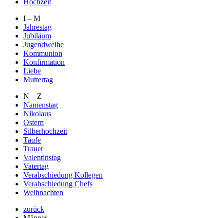
Hochzeit
I – M
Jahrestag
Jubiläum
Jugendweihe
Kommunion
Konfirmation
Liebe
Muttertag
N – Z
Namenstag
Nikolaus
Ostern
Silberhochzeit
Taufe
Trauer
Valentinstag
Vatertag
Verabschiedung Kollegen
Verabschiedung Chefs
Weihnachten
zurück
Männer