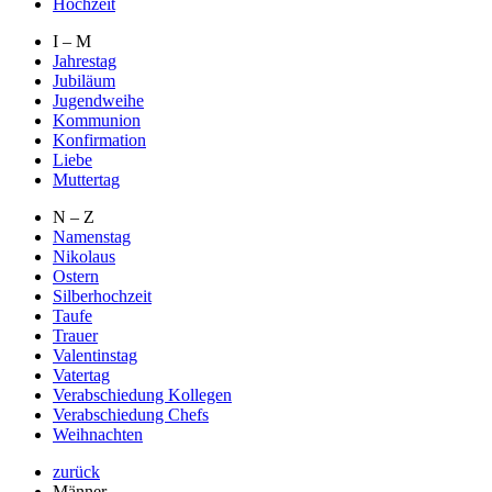
Hochzeit
I – M
Jahrestag
Jubiläum
Jugendweihe
Kommunion
Konfirmation
Liebe
Muttertag
N – Z
Namenstag
Nikolaus
Ostern
Silberhochzeit
Taufe
Trauer
Valentinstag
Vatertag
Verabschiedung Kollegen
Verabschiedung Chefs
Weihnachten
zurück
Männer