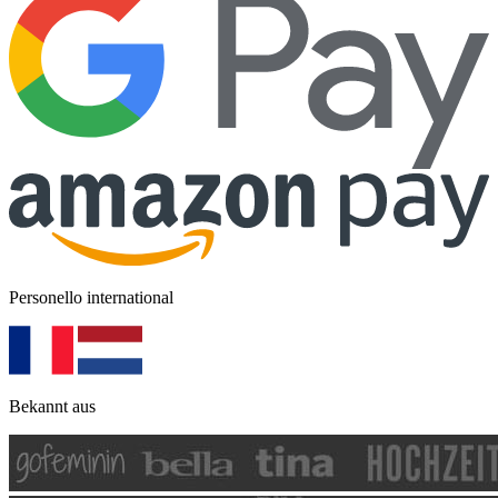
Personello international
Bekannt aus