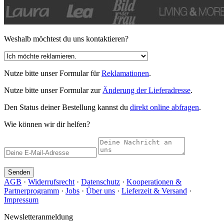
Weshalb möchtest du uns kontaktieren?
Nutze bitte unser Formular für
Reklamationen
.
Nutze bitte unser Formular zur
Änderung der Lieferadresse
.
Den Status deiner Bestellung kannst du
direkt online abfragen
.
Wie können wir dir helfen?
Senden
AGB
·
Widerrufsrecht
·
Datenschutz
·
Kooperationen &
Partnerprogramm
·
Jobs
·
Über uns
·
Lieferzeit & Versand
·
Impressum
Newsletteranmeldung