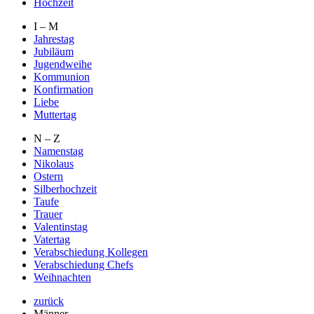
Hochzeit
I – M
Jahrestag
Jubiläum
Jugendweihe
Kommunion
Konfirmation
Liebe
Muttertag
N – Z
Namenstag
Nikolaus
Ostern
Silberhochzeit
Taufe
Trauer
Valentinstag
Vatertag
Verabschiedung Kollegen
Verabschiedung Chefs
Weihnachten
zurück
Männer