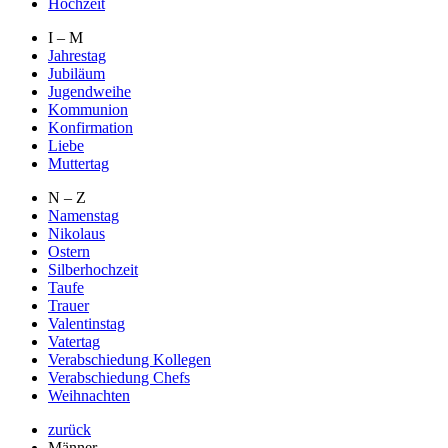
Hochzeit
I – M
Jahrestag
Jubiläum
Jugendweihe
Kommunion
Konfirmation
Liebe
Muttertag
N – Z
Namenstag
Nikolaus
Ostern
Silberhochzeit
Taufe
Trauer
Valentinstag
Vatertag
Verabschiedung Kollegen
Verabschiedung Chefs
Weihnachten
zurück
Männer