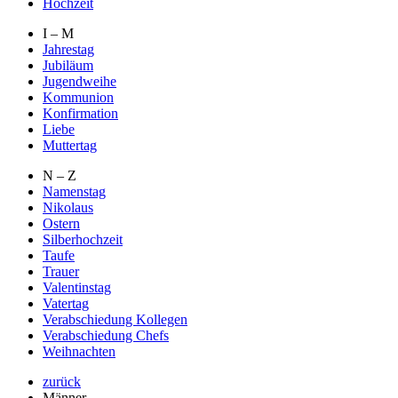
Hochzeit
I – M
Jahrestag
Jubiläum
Jugendweihe
Kommunion
Konfirmation
Liebe
Muttertag
N – Z
Namenstag
Nikolaus
Ostern
Silberhochzeit
Taufe
Trauer
Valentinstag
Vatertag
Verabschiedung Kollegen
Verabschiedung Chefs
Weihnachten
zurück
Männer