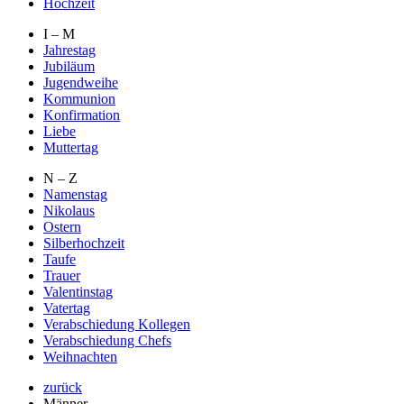
Hochzeit
I – M
Jahrestag
Jubiläum
Jugendweihe
Kommunion
Konfirmation
Liebe
Muttertag
N – Z
Namenstag
Nikolaus
Ostern
Silberhochzeit
Taufe
Trauer
Valentinstag
Vatertag
Verabschiedung Kollegen
Verabschiedung Chefs
Weihnachten
zurück
Männer