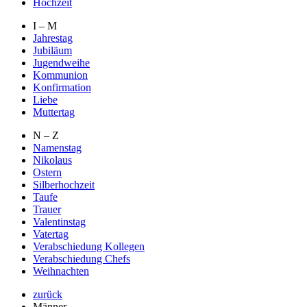
Hochzeit
I – M
Jahrestag
Jubiläum
Jugendweihe
Kommunion
Konfirmation
Liebe
Muttertag
N – Z
Namenstag
Nikolaus
Ostern
Silberhochzeit
Taufe
Trauer
Valentinstag
Vatertag
Verabschiedung Kollegen
Verabschiedung Chefs
Weihnachten
zurück
Männer