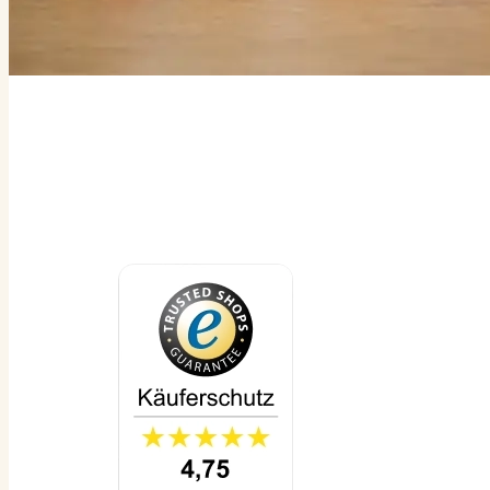
Adventskalender Ideen
Mit Schokolade, Gummibären oder zum Selbstbefüllen
Große Auswahl an Design-Vorlagen
Fotos und Texte komplett anpassbar
Foto-Adventskalender ab 12,95 €