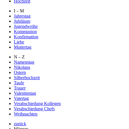
Hochzeit
I – M
Jahrestag
Jubiläum
Jugendweihe
Kommunion
Konfirmation
Liebe
Muttertag
N – Z
Namenstag
Nikolaus
Ostern
Silberhochzeit
Taufe
Trauer
Valentinstag
Vatertag
Verabschiedung Kollegen
Verabschiedung Chefs
Weihnachten
zurück
Männer